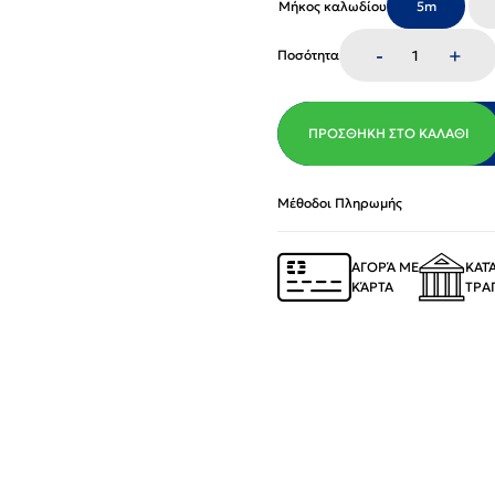
Μήκος καλωδίου
5m
-
+
Ποσότητα
ΠΡΟΣΘΉΚΗ ΣΤΟ ΚΑΛΆΘΙ
Μέθοδοι Πληρωμής
ΑΓΟΡΆ ΜΕ
ΚΑΤ
ΚΆΡΤΑ
ΤΡΑ