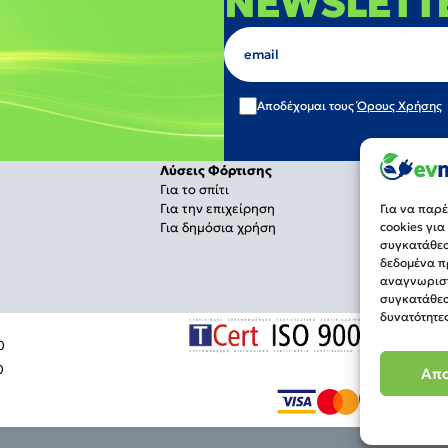
NEWSLETT
Αποδέχομαι τους
Όρους Χρήσης
Λύσεις Φόρτισης
Για το σπίτι
Για την επιχείρηση
Για να παρ
Για δημόσια χρήση
cookies γι
συγκατάθεση
δεδομένα π
αναγνωριστ
συγκατάθεσ
δυνατότητες
0
0
Απ