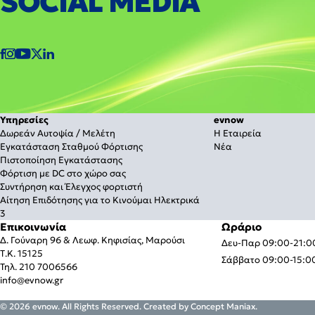
SOCIAL MEDIA
Υπηρεσίες
evnow
Δωρεάν Αυτοψία / Μελέτη
Η Εταιρεία
Εγκατάσταση Σταθμού Φόρτισης
Νέα
Πιστοποίηση Εγκατάστασης
Φόρτιση με DC στο χώρο σας
Συντήρηση και Έλεγχος φορτιστή
Αίτηση Επιδότησης για το Κινούμαι Ηλεκτρικά
3
Επικοινωνία
Ωράριο
Δ. Γούναρη 96 & Λεωφ. Κηφισίας, Μαρούσι
Δευ-Παρ 09:00-21:0
Τ.Κ. 15125
Σάββατο 09:00-15:0
Τηλ.
210 7006566
info@evnow.gr
© 2026 evnow. All Rights Reserved.
Created by
Concept Maniax
.