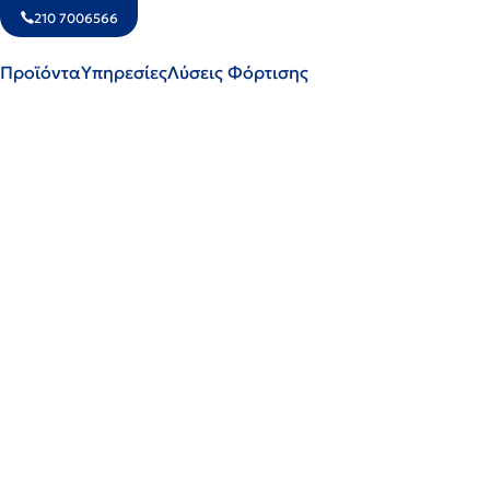
210 7006566
ΑΡΧΙΚΉ
-
ΣΤΑΘΜΟΊ ΦΌΡΤΙΣΗΣ
- WALLBOX VESTEL 22KW, ΠΕΡΙΈΧΕΙ ΚΑΛΏ
Προϊόντα
Υπηρεσίες
Λύσεις Φόρτισης
ΕΠΙΔΌΤΗΣΗ 400€