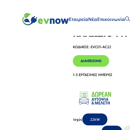
ΔΙΟ TYPE 2
Εταιρεία
Νέα
Επικοινωνία
WALLBOX VES
ΚΑΛΏΔΙΟ TYP
ΚΩΔΙΚΌΣ
:
EVC01-AC22
ΔΙΑΘΈΣΙΜΟ
1-3 ΕΡΓΆΣΙΜΕΣ ΗΜΈΡΕΣ
Ισχύς
22kW