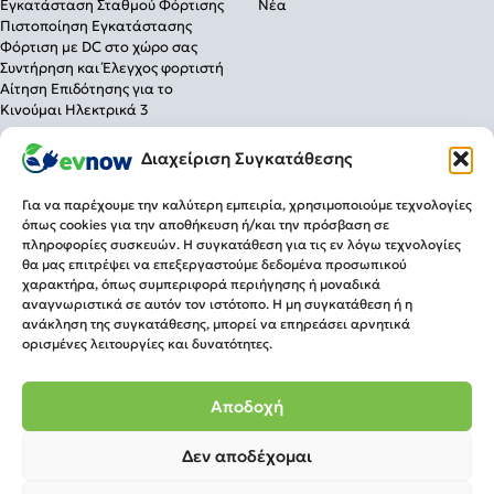
Εγκατάσταση Σταθμού Φόρτισης
Νέα
Πιστοποίηση Εγκατάστασης
Φόρτιση με DC στο χώρο σας
Συντήρηση και Έλεγχος φορτιστή
Αίτηση Επιδότησης για το
Κινούμαι Ηλεκτρικά 3
Λύσεις Φόρτισης
Διαχείριση Συγκατάθεσης
Για το σπίτι
Για την επιχείρηση
Για να παρέχουμε την καλύτερη εμπειρία, χρησιμοποιούμε τεχνολογίες
Για δημόσια χρήση
όπως cookies για την αποθήκευση ή/και την πρόσβαση σε
πληροφορίες συσκευών. Η συγκατάθεση για τις εν λόγω τεχνολογίες
Πληροφορίες
Τρόποι Πληρωμής
θα μας επιτρέψει να επεξεργαστούμε δεδομένα προσωπικού
Τρόποι Αποστολής
Επιστροφές
χαρακτήρα, όπως συμπεριφορά περιήγησης ή μοναδικά
Επικοινωνία
Ωράριο
αναγνωριστικά σε αυτόν τον ιστότοπο. Η μη συγκατάθεση ή η
Δ. Γούναρη 96 & Λεωφ. Κηφισίας,
ανάκληση της συγκατάθεσης, μπορεί να επηρεάσει αρνητικά
Δευ-Παρ 09:00-21:00
Μαρούσι Τ.Κ. 15125
ορισμένες λειτουργίες και δυνατότητες.
Σάββατο 09:00-15:00
Τηλ.
210 7006566
info@evnow.gr
Αποδοχή
Δεν αποδέχομαι