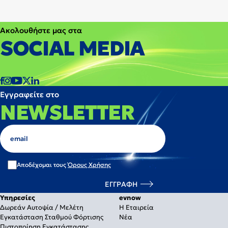
Ακολουθήστε μας στα
SOCIAL MEDIA
Εγγραφείτε στο
NEWSLETTER
Αποδέχομαι τους
Όρους Χρήσης
Υπηρεσίες
evnow
Δωρεάν Αυτοψία / Μελέτη
Η Εταιρεία
Εγκατάσταση Σταθμού Φόρτισης
Νέα
Πιστοποίηση Εγκατάστασης