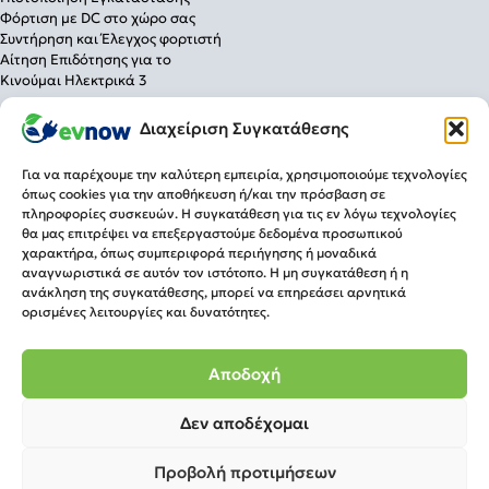
Φόρτιση με DC στο χώρο σας
Συντήρηση και Έλεγχος φορτιστή
Αίτηση Επιδότησης για το
Κινούμαι Ηλεκτρικά 3
Λύσεις Φόρτισης
Διαχείριση Συγκατάθεσης
Για το σπίτι
Για την επιχείρηση
Για να παρέχουμε την καλύτερη εμπειρία, χρησιμοποιούμε τεχνολογίες
Για δημόσια χρήση
όπως cookies για την αποθήκευση ή/και την πρόσβαση σε
πληροφορίες συσκευών. Η συγκατάθεση για τις εν λόγω τεχνολογίες
Πληροφορίες
Τρόποι Πληρωμής
θα μας επιτρέψει να επεξεργαστούμε δεδομένα προσωπικού
Τρόποι Αποστολής
Επιστροφές
χαρακτήρα, όπως συμπεριφορά περιήγησης ή μοναδικά
Επικοινωνία
Ωράριο
αναγνωριστικά σε αυτόν τον ιστότοπο. Η μη συγκατάθεση ή η
Δ. Γούναρη 96 & Λεωφ. Κηφισίας,
ανάκληση της συγκατάθεσης, μπορεί να επηρεάσει αρνητικά
Δευ-Παρ 09:00-21:00
Μαρούσι Τ.Κ. 15125
ορισμένες λειτουργίες και δυνατότητες.
Σάββατο 09:00-15:00
Τηλ.
210 7006566
info@evnow.gr
Αποδοχή
Δεν αποδέχομαι
Προβολή προτιμήσεων