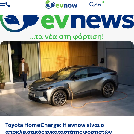
0
...τα νέα στη φόρτιση!
Toyota HomeCharge: H evnow είναι ο
αποκλειστικός εγκαταστάτης φορτιστών