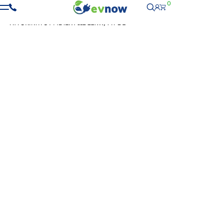
0
ΑΡΧΙΚΉ
-
ΣΤΑΘΜΟΊ ΦΌΡΤΙΣΗΣ
- ORION MIDI ΦΟΡΤΙΣΤΉΣ
ΑΥΤΟΚΙΝΉΤΟΥ ΜΕ ΙΣΧΎ ΩΣ 22KW, TYPE 2
ΕΠΙΔΌΤΗΣΗ 400€