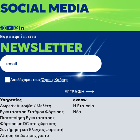
SOCIAL MEDIA
Εγγραφείτε στο
NEWSLETTER
Αποδέχομαι τους
Όρους Χρήσης
Υπηρεσίες
evnow
Δωρεάν Αυτοψία / Μελέτη
Η Εταιρεία
Εγκατάσταση Σταθμού Φόρτισης
Νέα
Πιστοποίηση Εγκατάστασης
Φόρτιση με DC στο χώρο σας
Συντήρηση και Έλεγχος φορτιστή
Αίτηση Επιδότησης για το