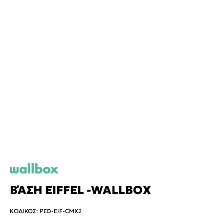
ΒΆΣΗ EIFFEL -WALLBOX
ΚΩΔΙΚΌΣ
:
PED-EIF-CMX2