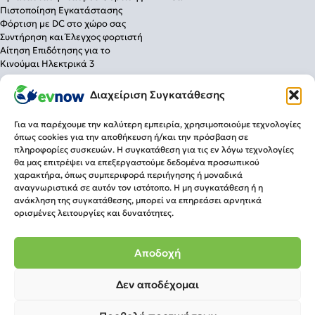
Πιστοποίηση Εγκατάστασης
Φόρτιση με DC στο χώρο σας
Συντήρηση και Έλεγχος φορτιστή
Αίτηση Επιδότησης για το
Κινούμαι Ηλεκτρικά 3
Λύσεις Φόρτισης
Διαχείριση Συγκατάθεσης
Για το σπίτι
Για την επιχείρηση
Για να παρέχουμε την καλύτερη εμπειρία, χρησιμοποιούμε τεχνολογίες
Για δημόσια χρήση
όπως cookies για την αποθήκευση ή/και την πρόσβαση σε
πληροφορίες συσκευών. Η συγκατάθεση για τις εν λόγω τεχνολογίες
Πληροφορίες
Τρόποι Πληρωμής
θα μας επιτρέψει να επεξεργαστούμε δεδομένα προσωπικού
Τρόποι Αποστολής
Επιστροφές
χαρακτήρα, όπως συμπεριφορά περιήγησης ή μοναδικά
Επικοινωνία
Ωράριο
αναγνωριστικά σε αυτόν τον ιστότοπο. Η μη συγκατάθεση ή η
Δ. Γούναρη 96 & Λεωφ. Κηφισίας,
ανάκληση της συγκατάθεσης, μπορεί να επηρεάσει αρνητικά
Δευ-Παρ 09:00-21:00
Μαρούσι Τ.Κ. 15125
ορισμένες λειτουργίες και δυνατότητες.
Σάββατο 09:00-15:00
Τηλ.
210 7006566
info@evnow.gr
Αποδοχή
Δεν αποδέχομαι