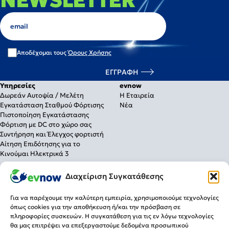
Αποδέχομαι τους
Όρους Χρήσης
Υπηρεσίες
evnow
Δωρεάν Αυτοψία / Μελέτη
Η Εταιρεία
Εγκατάσταση Σταθμού Φόρτισης
Νέα
Πιστοποίηση Εγκατάστασης
Φόρτιση με DC στο χώρο σας
Συντήρηση και Έλεγχος φορτιστή
Αίτηση Επιδότησης για το
Κινούμαι Ηλεκτρικά 3
Λύσεις Φόρτισης
Διαχείριση Συγκατάθεσης
Για το σπίτι
Για την επιχείρηση
Για να παρέχουμε την καλύτερη εμπειρία, χρησιμοποιούμε τεχνολογίες
Για δημόσια χρήση
όπως cookies για την αποθήκευση ή/και την πρόσβαση σε
πληροφορίες συσκευών. Η συγκατάθεση για τις εν λόγω τεχνολογίες
Πληροφορίες
Τρόποι Πληρωμής
θα μας επιτρέψει να επεξεργαστούμε δεδομένα προσωπικού