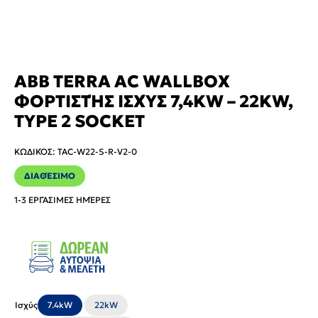
ABB TERRA AC WALLBOX
ΦΟΡΤΙΣΤΉΣ ΙΣΧΎΣ 7,4KW – 22KW,
TYPE 2 SOCKET
ΚΩΔΙΚΌΣ
:
TAC-W22-S-R-V2-0
ΔΙΑΘΈΣΙΜΟ
1-3 ΕΡΓΆΣΙΜΕΣ ΗΜΈΡΕΣ
Ισχύς
7.4kW
22kW