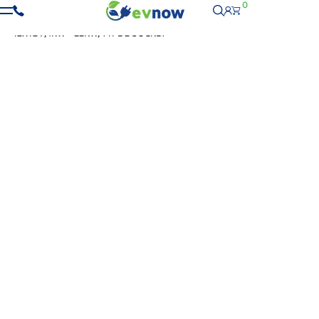
0
ΑΡΧΙΚΉ
-
ΣΤΑΘΜΟΊ ΦΌΡΤΙΣΗΣ
- ABB TERRA AC WALLBOX ΦΟΡΤΙΣΤΉΣ
ΙΣΧΎΣ 7,4KW – 22KW, TYPE 2 SOCKET
ΕΠΙΔΌΤΗΣΗ 400€