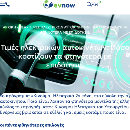
0
ΑΡΧΙΚΉ
-
ΝΈΑ
-
ΤΙΜΈΣ ΗΛΕΚΤΡΙΚΏΝ ΑΥΤΟΚΙΝΉΤΩΝ: ΠΌΣΟ ΚΟΣΤΊΖΟΥΝ ΤΑ
ΦΤΗΝΌΤΕΡΑ ΜΕ ΕΠΙΔΌΤΗΣΗ;
Τιμές ηλεκτρικών αυτοκινήτων: Πόσο
κοστίζουν τα φτηνότερα με
επιδότηση;
Το πρόγραμμα «Κινούμαι Ηλεκτρικά 2» κάνει πιο εύκολη την α
αυτοκινήτου. Ποια είναι λοιπόν τα φτηνότερα μοντέλα της ελλ
κύκλος του προγράμματος Κινούμαι Ηλεκτρικά του Υπουργείου
Ενέργειας βρίσκεται σε εξέλιξη και εμείς κοιτάμε ποιες είναι
οι πέντε φθηνότερες επιλογές