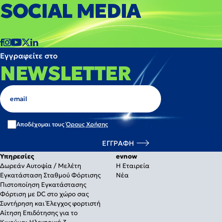
SOCIAL MEDIA
Εγγραφείτε στο
NEWSLETTER
Αποδέχομαι τους
Όρους Χρήσης
Υπηρεσίες
evnow
Δωρεάν Αυτοψία / Μελέτη
Η Εταιρεία
Εγκατάσταση Σταθμού Φόρτισης
Νέα
Πιστοποίηση Εγκατάστασης
Φόρτιση με DC στο χώρο σας
Συντήρηση και Έλεγχος φορτιστή
Αίτηση Επιδότησης για το