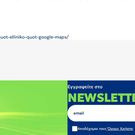
o-quot-elliniko-quot-google-maps/
Εγγραφείτε στο
NEWSLETT
Αποδέχομαι τους
Όρους Χρήσης