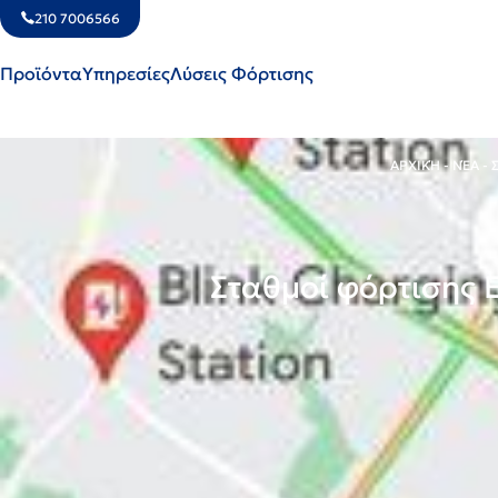
210 7006566
Προϊόντα
Υπηρεσίες
Λύσεις Φόρτισης
ΑΡΧΙΚΉ
-
ΝΈΑ
-
Σταθμοί φόρτισης E