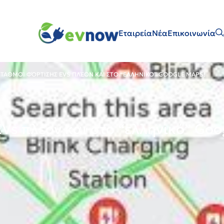
Εταιρεία
Νέα
Επικοινωνία
ΣΤΑΘΜΟΊ ΦΌΡΤΙΣΗΣ EVS ΠΛΈΟΝ ΚΑΙ ΣΤΟ “ΕΛΛΗΝΙΚΌ” GOOGLE MAPS!
Vs πλέον και στο “ελληνικό” Goo