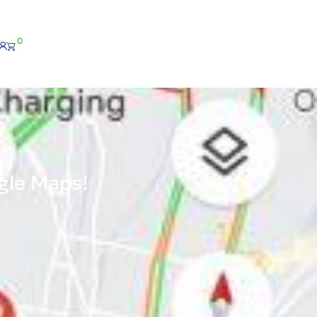
0
gle Maps!