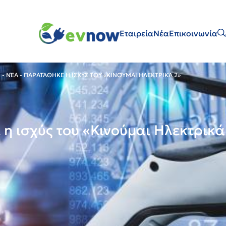
Εταιρεία
Νέα
Επικοινωνία
Ή
-
ΝΈΑ
-
ΠΑΡΑΤΆΘΗΚΕ Η ΙΣΧΎΣ ΤΟΥ «ΚΙΝΟΎΜΑΙ ΗΛΕΚΤΡΙΚΆ 2»
η ισχύς του «Κινούμαι Ηλεκτρικά