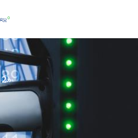
0
 2»