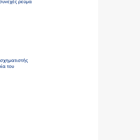
 συνεχές ρεύμα
ασχηματιστής
ρία του