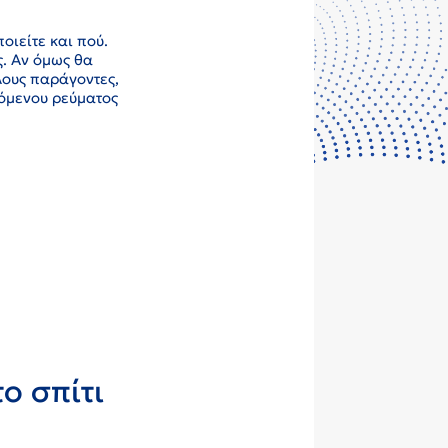
οιείτε και πού.
ς. Αν όμως θα
λους παράγοντες,
σόμενου ρεύματος
ο σπίτι