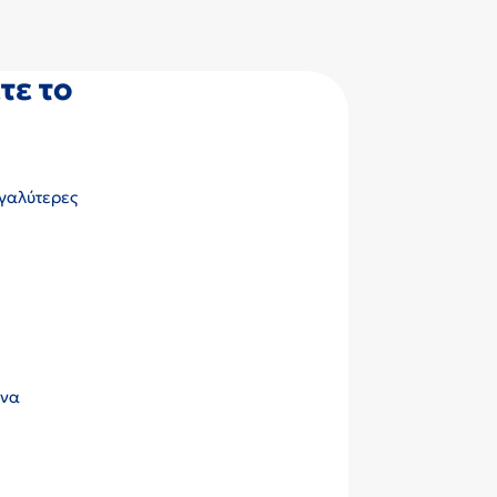
τε το
εγαλύτερες
 να