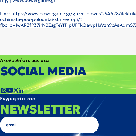
Πηγή:www.powergame.gr
Link: https://www.powergame.gr/green-power/294628/ilektriko
ochimata-pou-polountai-stin-evropi/?
fbclid=IwAR3fP37irNBZsgTeYfPipUFTkQawpHsVzh9cAaAdmS7
Ακολουθήστε μας στα
SOCIAL MEDIA
Εγγραφείτε στο
NEWSLETTER