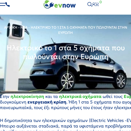
0
ΑΡΧΙΚΉ
-
ΝΈΑ
-
ΗΛΕΚΤΡΙΚΌ ΤΟ 1 ΣΤΑ 5 ΟΧΉΜΑΤΑ ΠΟΥ ΠΩΛΟΎΝΤΑΙ ΣΤΗΝ
ΕΥΡΏΠΗ
Ηλεκτρικό το 1 στα 5 οχήματα που
πωλούνται στην Ευρώπη
Στην
ηλεκτροκίνηση
και τα
ηλεκτρικά οχήματα
ωθεί τους
Ευ
διογκούμενη
ενεργειακή κρίση
. Ήδη 1 στα 5 οχήματα που αγ
πανευρωπαϊκά, τους έξι πρώτους μήνες του έτους ήταν ηλεκτρι
Η δημοτικότητα των ηλεκτρικών οχημάτων (Electric Vehicles -E
Ήπειρο αυξάνεται σταδιακά, παρά τα υφιστάμενα προβλήματα