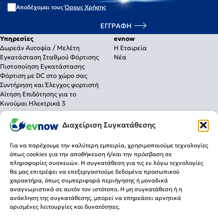
Αποδέχομαι τους
Όρους Χρήσης
Υπηρεσίες
evnow
Δωρεάν Αυτοψία / Μελέτη
Η Εταιρεία
Εγκατάσταση Σταθμού Φόρτισης
Νέα
Πιστοποίηση Εγκατάστασης
Φόρτιση με DC στο χώρο σας
Συντήρηση και Έλεγχος φορτιστή
Αίτηση Επιδότησης για το
Κινούμαι Ηλεκτρικά 3
Λύσεις Φόρτισης
Διαχείριση Συγκατάθεσης
Για το σπίτι
Για την επιχείρηση
Για να παρέχουμε την καλύτερη εμπειρία, χρησιμοποιούμε τεχνολογίες
Για δημόσια χρήση
όπως cookies για την αποθήκευση ή/και την πρόσβαση σε
πληροφορίες συσκευών. Η συγκατάθεση για τις εν λόγω τεχνολογίες
Πληροφορίες
Τρόποι Πληρωμής
θα μας επιτρέψει να επεξεργαστούμε δεδομένα προσωπικού
Τρόποι Αποστολής
Επιστροφές
χαρακτήρα, όπως συμπεριφορά περιήγησης ή μοναδικά
Επικοινωνία
Ωράριο
αναγνωριστικά σε αυτόν τον ιστότοπο. Η μη συγκατάθεση ή η
Δ. Γούναρη 96 & Λεωφ. Κηφισίας,
ανάκληση της συγκατάθεσης, μπορεί να επηρεάσει αρνητικά
Δευ-Παρ 09:00-21:00
Μαρούσι Τ.Κ. 15125
ορισμένες λειτουργίες και δυνατότητες.
Σάββατο 09:00-15:00
Τηλ.
210 7006566